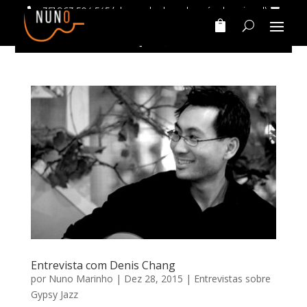
+351 963 504 545
(chamada da rede móvel nacional)
nunomarinhomusic@gmail.com
Entrevista com Denis Chang
por
Nuno Marinho
|
Dez 28, 2015
|
Entrevistas sobre
Gypsy Jazz