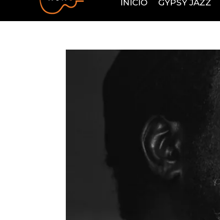
INÍCIO
GYPSY JAZZ
+351 963 504 545
(chamada da rede móvel nacional)
nu