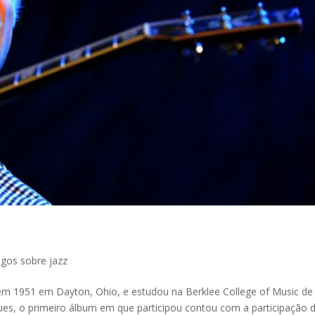
igos sobre jazz
u em 1951 em Dayton, Ohio, e estudou na Berklee College of Music de
lues, o primeiro álbum em que participou contou com a participação 