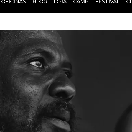
OFICINAS
BLOG
LOJA
CAMP
FESTIVAL
C
nomarinhomusic@gmail.com