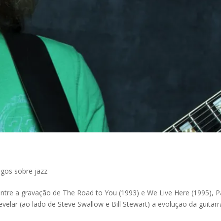
igos sobre jazz
entre a gravação de The Road to You (1993) e We Live Here (1995), P
velar (ao lado de Steve Swallow e Bill Stewart) a evolução da guitarr