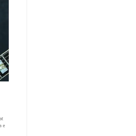
at
a e