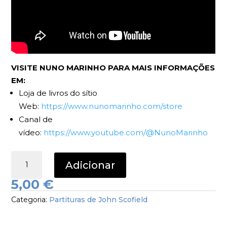
VISITE NUNO MARINHO PARA MAIS INFORMAÇÕES
EM:
Loja de livros do sítio
Web:
https://www.nunomarinho.com/store
Canal de
vídeo:
https://www.youtube.com/@NunoMarinho
Quantidade
Adicionar
de
Hottentot
5,00
€
John
Categoria:
Partituras de John Scofield
Scofield