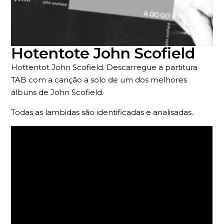
Hotentote John Scofield
Hottentot John Scofield. Descarregue a partitura
TAB com a canção a solo de um dos melhores
álbuns de John Scofield.
Todas as lambidas são identificadas e analisadas.