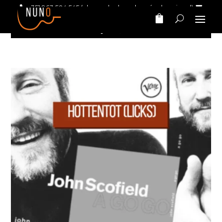
+351 963 504 545
(chamada da rede móvel nacional)
nunomarinhomusic@gmail.com