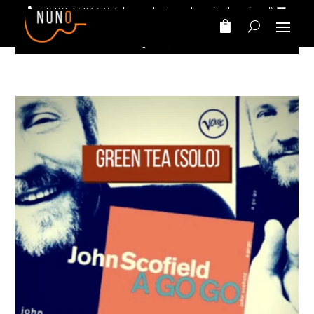
+351 963 504 545
(chamada da rede móvel nacional)
nunomarinhomusic@gmail.com