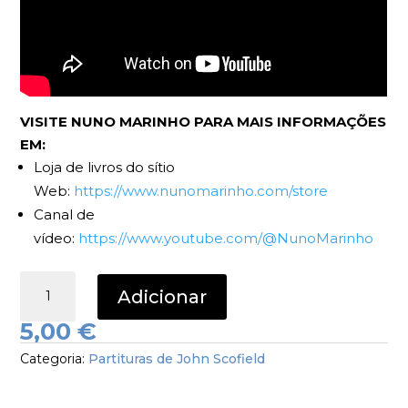
VISITE NUNO MARINHO PARA MAIS INFORMAÇÕES
EM:
Loja de livros do sítio
Web:
https://www.nunomarinho.com/store
Canal de
vídeo:
https://www.youtube.com/@NunoMarinho
Quantidade
Adicionar
de
Green
5,00
€
Tea
Categoria:
Partituras de John Scofield
John
Scofield