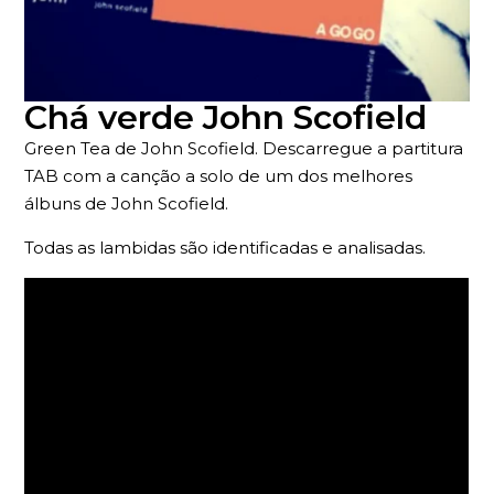
Chá verde John Scofield
Green Tea de John Scofield. Descarregue a partitura
TAB com a canção a solo de um dos melhores
álbuns de John Scofield.
Todas as lambidas são identificadas e analisadas.