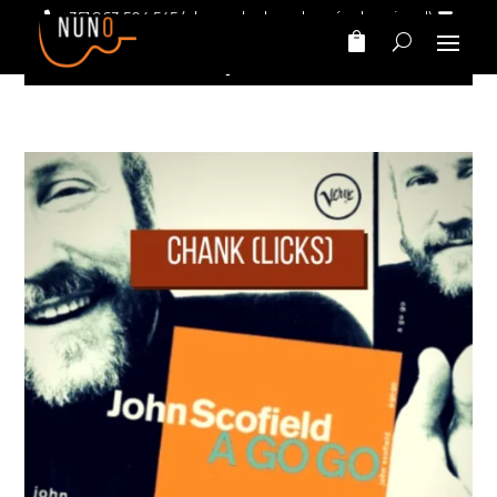
+351 963 504 545
(chamada da rede móvel nacional)
nunomarinhomusic@gmail.com