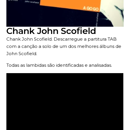
Chank John Scofield
Chank John Scofield. Descarregue a partitura TAB
com a canção a solo de um dos melhores álbuns de
John Scofield.
Todas as lambidas são identificadas e analisadas.