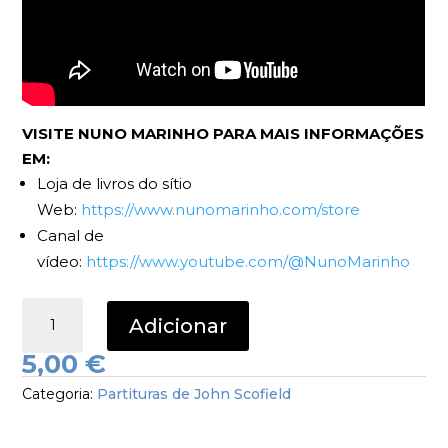
VISITE NUNO MARINHO PARA MAIS INFORMAÇÕES
EM:
Loja de livros do sítio
Web:
https://www.nunomarinho.com/store
Canal de
vídeo:
https://www.youtube.com/@NunoMarinho
Quantidade
Adicionar
de
Chank
5,00
€
John
Categoria:
Partituras de John Scofield
Scofield