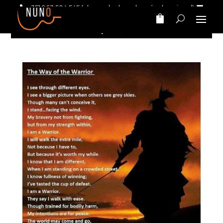
+351 963 504 545
(chamada da rede móvel nacional)
nunomarinhomusic@gmail.com