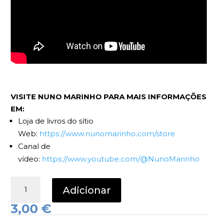
VISITE NUNO MARINHO PARA MAIS INFORMAÇÕES
EM:
Loja de livros do sítio
Web:
https://www.nunomarinho.com/store
Canal de
vídeo:
https://www.youtube.com/@NunoMarinho
Quantidade
Adicionar
de
Exactly
3,00
€
Like