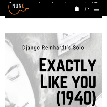
+351 963 504 545
(chamada da rede móvel nacional)
nunomarinhomusic@gmail.com