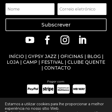
Subscrever
INÍCIO
|
GYPSY JAZZ
|
OFICINAS
|
BLOG
|
LOJA
|
CAMP
|
FESTIVAL
|
CLUBE QUENTE
|
CONTACTO
Pagar com:
Estamos a utilizar cookies para lhe proporcionar a melhor
experiência no nosso sítio Web.
Direitos de autor ©
2026
Música de Nuno Marinho. Todos